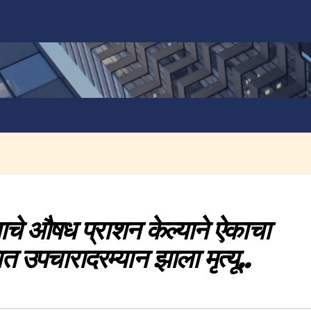
चे औषध प्राशन केल्याने ऐकाचा
त उपचारादरम्यान झाला मृत्यू..