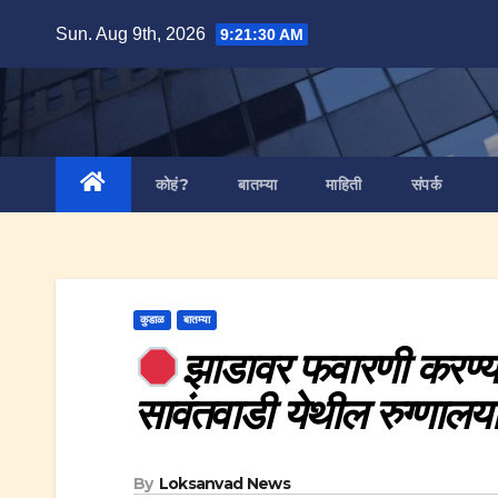
Skip
Sun. Aug 9th, 2026
9:21:31 AM
to
content
कोहं?
बातम्या
माहिती
संपर्क
कुडाळ
बातम्या
झाडावर फवारणी करण्या
सावंतवाडी येथील रुग्णालया
By
Loksanvad News