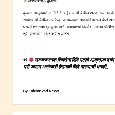
लोकसंवाद /- कुडाळ.
कुडाळ तालुक्यातील निळेली बहिरंगवाडी येथील अरूण गजानन केसर
सावंतवाडी येथील उपजिल्हा रुग्णालयात तातडीने दाखल केले असता 
घडली.तर रामचंद्र धुमक यांनी याबाबतची फिर्याद माणगाव पोलीस द
श्री सखाराम भोई हे करीत आहेत.
Post
खळबळजनक शिवसेना शिंदे गटाचे आक्रमक दबंग ने
घरी जाऊन अनोळखी ईसमाची जिवे मारण्याची धमकी..
navigation
By
Loksanvad News