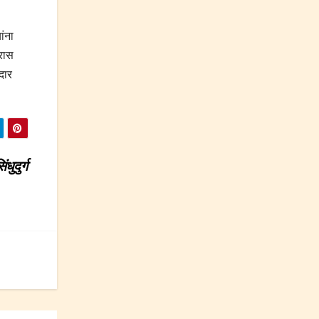
ांना
ारास
दार
धुदुर्ग