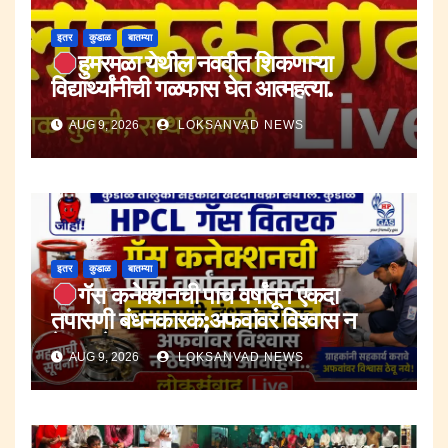
इतर
कुडाळ
बातम्या
हुमरमळा येथील नववीत शिकणाऱ्या
विद्यार्थ्यांनीची गळफास घेत आत्महत्या.
AUG 9, 2026
LOKSANVAD NEWS
इतर
कुडाळ
बातम्या
गॅस कनेक्शनची पाच वर्षांतून एकदा
तपासणी बंधनकारक;अफवांवर विश्वास न
ठेवण्याचे आवाहन.
AUG 9, 2026
LOKSANVAD NEWS