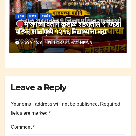
कुडाळ
बातम्या
राजकीय
भाजपच्या वतीने कुडाळ शहरातील ९ जिल्हा
परिषद शाळांमध्ये १२१६ विद्यार्थ्यांना वह्या
वाटपाचा कार्यक्रम संपन्न.
AUG 9, 2026
LOKSANVAD NEWS
Leave a Reply
Your email address will not be published.
Required
fields are marked
*
Comment
*