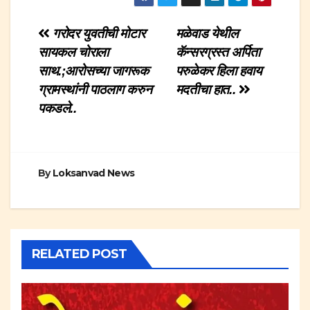
Post
गरोदर युवतीची मोटार
मळेवाड येथील
सायकल चोराला
कॅन्सरग्रस्त अर्पिता
navigation
साथ.;आरोसच्या जागरूक
परुळेकर हिला हवाय
ग्रामस्थांनी पाठलाग करुन
मदतीचा हात..
पकडले..
By
Loksanvad News
RELATED POST