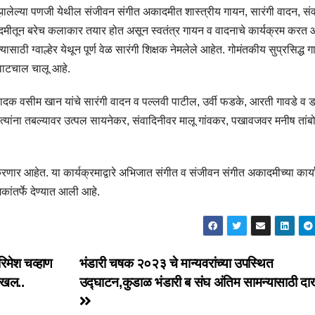
न झालेल्या पणजी येथील संजीवन संगीत अकादमीत शास्त्रीय गायन, सारंगी वादन, सं
कादमीतून बरेच कलाकार तयार होत असून स्वतंत्र गायन व वादनाचे कार्यक्रम करत 
्यासाठी ग्वाल्हेर येथून पूर्ण वेळ सारंगी शिक्षक नेमलेले आहेत. गोमंतकीय सुप्रसिद्ध 
 वाटचाल चालू आहे.
ी वादक वसीम खान यांचे सारंगी वादन व पल्लवी पाटील, उर्वी फडके, आरती गावडे व ड
 त्यांना तबल्यावर उत्पल सायनेकर, संवादिनीवर मालू गांवकर, पखावजवर मनीष तां
े करणार आहेत. या कार्यक्रमाद्वारे अभिजात संगीत व संजीवन संगीत अकादमीच्या कार्य
कांतर्फे देण्यात आली आहे.
रिमेश चव्हाण
भंडारी चषक २०२३ चे मान्यवरांच्या उपस्थित
ाखल..
उद्घाटन,कुडाळ भंडारी ब संघ अंतिम सामन्यासाठी द