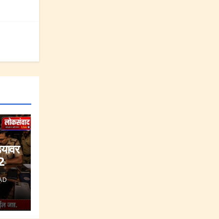
्यावर
2
AD