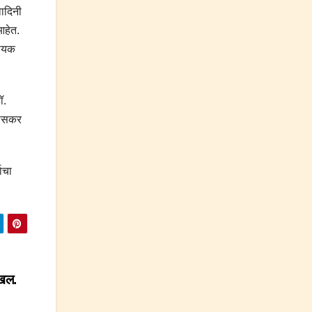
वादिनी
आहेत.
गायक
ॉ.
बोसकर
ाचा
ाखल.