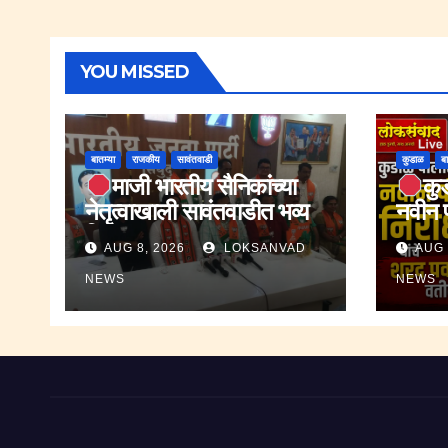
YOU MISSED
बातम्या
राजकीय
सावंतवाडी
कुडाळ
बा
माजी भारतीय सैनिकांच्या
कु
नेतृत्वाखाली सावंतवाडीत भव्य
नवीन प
तिरंगा यात्रा 2026
शरद पव
AUG 8, 2026
LOKSANVAD
AUG 
पार्टी
स्वागत
NEWS
NEWS