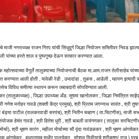
देचे माजी नगराध्यक्ष राजन गिरप यांची सिंधुदुर्ग जिल्हा नियोजन समितीवर निवड झाल्य
 यांच्या हस्ते शाल व पुष्पगुच्छ देऊन सत्कार करण्यात आला.
महोत्सवाच्या वेंगुर्ले तालुक्याच्या नियोजनाची बैठक मा.आम.राजन तेलीसाहेब यांच्य
त करण्यात आली होती . यावेळी रेडी , उभादांडा , तुळस , आडेली , म्हापण इत्यादी 
े . तसेच विविध समीत्या स्थापन करून जबाबदारी सोपविण्यात आली.
डळकर (तालुकाध्यक्ष) , जिल्हा उपाध्यक्ष अँड. सुषमा खानोलकर , जिल्हा निमंत्रित साई
गणेश मनोहर गावडे (शक्ती केंद्र प्रमुख), श्री प्रितम जगन्नाथ सावंत , श्री तुषा
 श्री बंड्या पाटील (पालकरवाडी सरपंच), श्री नितीन चव्हाण ( ता.चिटणीस), माजी स
ंयोजक हेमंत गावडे , श्री हितेश धुरी , श्री बाबली वायंगणकर ( तालुका सरचिटणी
ा), श्री भूषण सारंग , महीला मोर्चाच्या सौ वृंदा गावंडळकर , श्री भूषण आंगचेकर,
्विक आंगचेकर , बुथप्रमुख सुधीर पालयेकर , सोशल मिडीयाचे श्रीकृष्ण( राजू ) परब