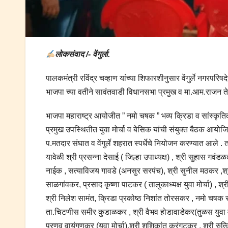
लोकसंवाद /- वेंगुर्ला.
पालकमंत्री रविंद्र चव्हाण यांच्या शिफारशीनुसार वेंगुर्ले नगरपरिष
भाजपा च्या वतीने सावंतवाडी विधानसभा प्रमुख व मा.आम.राजन तेली
भाजपा महाराष्ट्र आयोजीत ” नमो चषक ” भव्य क्रिडा व सांस्कृतिक 
प्रमुख उपस्थितीत युवा मोर्चा व बेसिक यांची संयुक्त बैठक आयोजि
प.मतदार संघात व वेंगुर्ले शहरात स्पर्धेचे नियोजन करण्यात आल
यावेळी श्री प्रसन्ना देसाई ( जिल्हा उपाध्यक्ष) , श्री सुहास गवं
नाईक , सत्याविजय गावडे (अनसुर सरपंच), श्री सुनील मठकर ,श्री 
साळगांवकर, प्रसाद कृष्णा पाटकर ( तालुकाध्यक्ष युवा मोर्चा) ,
श्री निलेश सामंत, क्रिडा प्रकोष्ठ निशांत तोरसकर , नमो चषक स
ता.चिटणीस समीर कुडाळकर , श्री वैभव होडावाडेकर(तुळस युवा मोर्च
प्रणव वायंगणकर (युवा मोर्चा),श्री शशिकांत करंगूटकर , श्री रुत