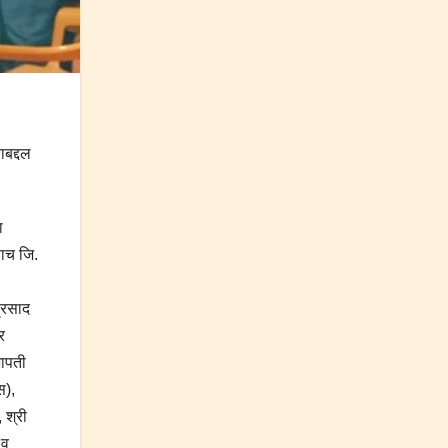
ाबद्दल
ा
पाच जि.
प्रसाद
र
भापती
स),
 श्री
 व