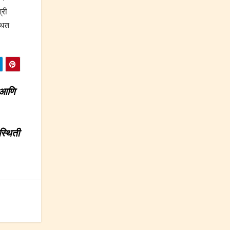
्री
्थित
ा आणि
स्थिती