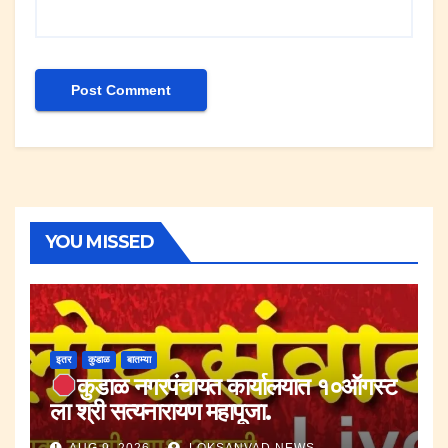
YOU MISSED
इतर
कुडाळ
बातम्या
कुडाळ नगरपंचायत कार्यालयात १०ऑगस्ट
ला श्री सत्यनारायण महापूजा.