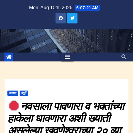
Skip
Mon. Aug 10th, 2026
6:07:21 AM
to
content
बातम्या
वेंगुर्ले
नवसाला पावणारा व भक्तांच्या
हाकेला धावणारा अशी ख्याती
असलेल्या खवणेश्वराच्या २० व्या