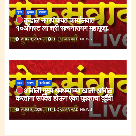
इतर
कुडाळ
बातम्या
कुडाळ नगरपंचायत कार्यालयात
१०ऑगस्ट ला श्री सत्यनारायण महापूजा.
AUG 9, 2026
LOKSANVAD NEWS
इतर
बातम्या
सावंतवाडी
आंबोली मुख्य धबधब्याच्या खाली आंघोळ
करताना सर्पदंश होऊन एका युवकाचा दुर्दैवी
मृत्यू.
AUG 9, 2026
LOKSANVAD NEWS