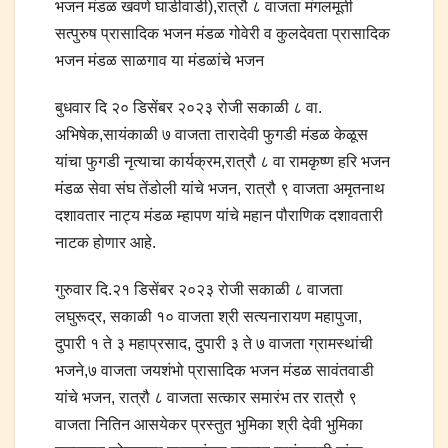
भजन मंडळ खवणे घाडीवाडी),रात्रौ ८ वाजता मंगलमूर्ती
सत्पुरुष प्रासादिक भजन मंडळ गोवेरी व कुलदेवता प्रासादिक
भजन मंडळ साळगाव या मंडळांचे भजन
बुधवार दि २० डिसेंबर २०२३ रोजी सकाळी ८ वा.
अभिषेक,सायंकाळी ७ वाजता तारादेवी फुगडी मंडळ केळूस
यांचा फुगडी नृत्याचा कार्यक्रम,रात्रौ ८ वा रामकृष्ण हरि भजन
मंडळ सेवा संघ तेंडोली यांचे भजन, रात्रौ ९ वाजता अमृतनाथ
दशावतार नाट्य मंडळ म्हापण यांचे महान पौराणिक दशावतारी
नाटक होणार आहे.
गुरुवार दि.२१ डिसेंबर २०२३ रोजी सकाळी ८ वाजता
लघुरूद्र, सकाळी १० वाजता श्री सत्यनारायण महापुजा,
दुपारी १ ते ३ महाप्रसाद, दुपारी ३ ते ७ वाजता ग्रामस्थांची
भजने,७ वाजता जयशंभो प्रासादिक भजन मंडळ सावंतवाडी
यांचे भजन, रात्रौ ८ वाजता सत्कार समारंभ तर रात्रौ ९
वाजता नितिन आसयेकर प्रस्तुत भुमिका श्री देवी भुमिका