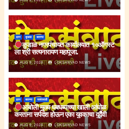
AUG 9, 2026
LOKSANVAD NEWS
इतर
कुडाळ
बातम्या
कुडाळ नगरपंचायत कार्यालयात १०ऑगस्ट
ला श्री सत्यनारायण महापूजा.
AUG 9, 2026
LOKSANVAD NEWS
इतर
बातम्या
सावंतवाडी
आंबोली मुख्य धबधब्याच्या खाली आंघोळ
करताना सर्पदंश होऊन एका युवकाचा दुर्दैवी
मृत्यू.
AUG 9, 2026
LOKSANVAD NEWS