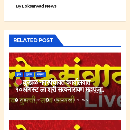
By
Loksanvad News
RELATED POST
इतर
कुडाळ
बातम्या
कुडाळ नगरपंचायत कार्यालयात
१०ऑगस्ट ला श्री सत्यनारायण महापूजा.
AUG 9, 2026
LOKSANVAD NEWS