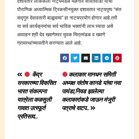
दशावतार लोककला नाट्यमंडळ मळगाव सावंतवाडी यांचा
पौराणिक अध्यात्मिक ट्रिकसीनयुक्त दशावतार नाट्यपुष्प “संत
सद्गुरु देवावतारी बाळूमामा” हा नाटयप्रयोग होणार आहे.तरी
या सर्व कार्यक्रमांचा सर्व भाविक भक्तांनी लाभ घ्यावा असे
आवाहन श्री देव खवणेश्वर युवक मित्रमंडळ व खवणे
ग्रामस्थांच्यावतीने करण्यात आले आहे.
Post
केंद्र
कलाकार मानधन समिती
सरकारच्या विकसित
अध्यक्ष संतोष कानडे यांचा नवा
navigation
भारत संकल्पना
पायंडा,निवड झालेल्या
यात्रेला कळसुली
कलाकारांकडे जाऊन मंजुरी
गावात उत्स्फूर्त
पत्राचे वाटप..
प्रतिसाद..