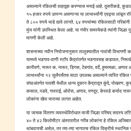
असल्याने रॉकेलची वाहतूक करण्यास मनाई आहे. दुसरीकडे, कुडाळ त
१५ हजार रुपये उत्पन्न असणाऱ्या या लाभार्थ्यांनी एवढ्या लांबून रॉ
ते ८०० रुपये भाडे द्यावे लागते. ६४ रुपयांच्या रॉकेलसाठी गरिब
मुंज यांनी उपस्थित केला आहे. या गंभीर समस्येकडे त्यांनी जिल्ह
मागणी केली आहे.
शासनाच्या नवीन नियोजनानुसार तालुक्यातील गावांची विभागणी करून
यामध्ये भडगाव-वाणी स्टॉप केंद्रांतर्गत भडगावसह कडावल, निरूखे
कारीवणे, नारूर क. नारूर, डिगस, टेबगांव, वर्दे, हुमरमळा, अणाव
लाभार्थ्यांना १२ जुलैपर्यंतच साठा उपलब्ध असल्याने त्वरित रॉके
संघाअंतर्गत पावशी येथील धान्य दुकान केंद्रातून कुंदे, पोखरण, कु
कसाल, पडवे, गावराई, ओरोस, अणाव, पणदूर, केरवडे कर्याद नारू
लोकांना खेपा माराव्या लागत आहेत.
या जाचक वितरण व्यवस्थेविरोधात माजी जिल्हा परिषद सदस्य लॉरेन्
४० ते ४२ किलोमीटर अंतरावरील गरीब लोकांना हे रॉकेल अजिबात प
थांबवायची असेल, तर त्या-त्या भागातच रॉकेल विक्रीचे स्थानिक प