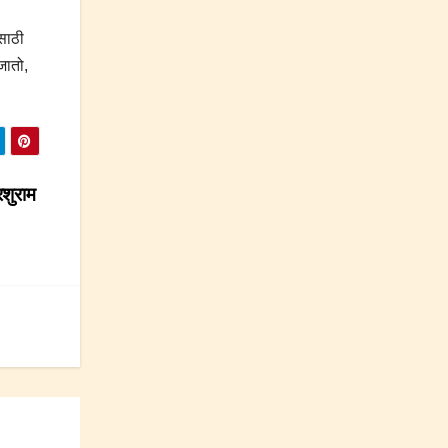
साठी
जातो,
रशुराम