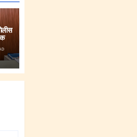
पोलीस
षक
AD