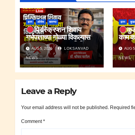
इतर
ओरोस
बातम्या
इतर
कुड
प्रिस्क्रिप्शन शिवाय
कुड
गर्भपाताच्या गोळ्या विकल्यास
काम कर
होणार कारवाई.;शल्य चिकित्सक
धक्क्या
AUG 5, 2026
LOKSANVAD
AUG 5
डॉ.श्रीपाद पाटील.
NEWS
NEWS
Leave a Reply
Your email address will not be published.
Required fi
Comment
*