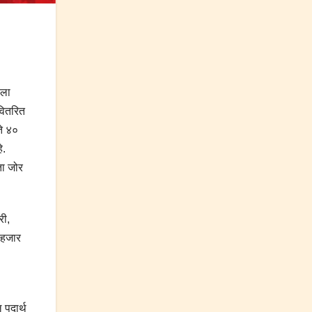
ाला
 वितरित
ते ४०
े.
ता जोर
री,
५ हजार
 पदार्थ