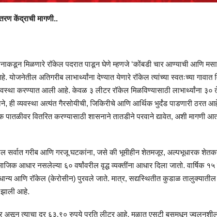
ितरण केंद्राची मागणी..
ासनाकडून मिळणारे रॉकेल पदरात पाडून घेणे म्हणजे ‘कोंबडी चार आण्याची आणि मस
 योजनेतील अतिगरीब लाभार्थ्यांना देण्यात येणारे रॉकेल त्यांच्या स्वतःच्या गावात
यवस्था करण्यात आली आहे. केवळ ३ लीटर रॉकेल मिळविण्यासाठी लाभार्थ्यांना ३० 
 ही व्यवस्था अत्यंत गैरसोयीची, जिकिरीचे आणि आर्थिक भुर्दंड पाडणारी ठरत आह
्थानिक पातळीवर वितरित करण्यासाठी शासनाने तातडीने परवाने द्यावेत, अशी मागणी आ
ातील सर्वात गरीब आणि गरजू घटकांना, जसे की भूमीहीन शेतमजूर, अल्पभूधारक शेतक
माजिक आधार नसलेल्या ६० वर्षांवरील वृद्ध व्यक्तींना आधार दिला जातो. वार्षिक १
स्त धान्य आणि रॉकेल (केरोसीन) पुरवले जाते. मात्र, सद्यस्थितीत कुडाळ तालुक्यातील
 झाली आहे.
िळणार असून त्याचा दर ६३.९० रुपये प्रति लीटर आहे. मुळात एसटी बसमधून ज्वलनशील