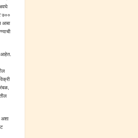
अवघे
तर ७००
्य आबा
ण्याची
ा आहेत.
तील
विक्री
सरंबळ,
ातील
म अशा
पट