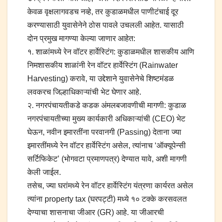
केवळ वृक्षलागवडच नव्हे, तर कुडाळमधील पाणीटंचाई दूर
करण्यासाठी युवासेनेने ठोस पावले उचलली आहेत. यासाठी
दोन प्रमुख मागण्या केल्या जाणार आहेत:
१. शाळांमध्ये रेन वॉटर हार्वेस्टिंग: कुडाळमधील शासकीय आणि
निमशासकीय शाळांनी रेन वॉटर हार्वेस्टिंग (Rainwater
Harvesting) करावे, या उद्देशाने युवासेनेचे शिष्टमंडळ
लवकरच जिल्हाधिकाऱ्यांची भेट घेणार आहे.
२. नगरपंचायतीकडे कडक अंमलबजावणीची मागणी: कुडाळ
नगरपंचायतीच्या मुख्य कार्यकारी अधिकाऱ्यांची (CEO) भेट
घेऊन, नवीन इमारतींना परवानगी (Passing) देताना ज्या
इमारतींमध्ये रेन वॉटर हार्वेस्टिंग असेल, त्यांनाच ‘ऑक्यूपेन्सी
सर्टिफिकेट’ (भोगवटा प्रमाणपत्र) देण्यात यावे, अशी मागणी
केली जाईल.
तसेच, ज्या घरांमध्ये रेन वॉटर हार्वेस्टिंग यंत्रणा कार्यरत असेल
त्यांना property tax (घरपट्टी) मध्ये १० टक्के करसवलत
देण्याचा शासनाचा जीआर (GR) आहे. या जीआरची