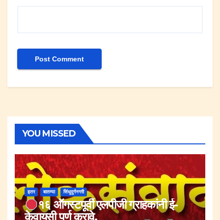
YOU MISSED
इतर
बातम्या
सिंधुदुर्गनगरी
१६ ऑगस्टपूर्वी एलपीजी ग्राहकांनी ई-
केवायसी पूर्ण करावे.