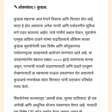
लोकसंवाद /- कुडाळ.
कुडाळ शहराचा आज वेगाने विकास आणि विस्तार होत आहे,
मात्र हे होत असताना अनेक नागरी आणि पर्यावरणीय सुविधा
मागे पडत चालल्या आहेत. याचे गांभीर्य लक्षात घेऊन, युवासेना
प्रमुख आदित्य ठाकरे यांच्या वाढदिवसाचे औचित्य साधत
कुडाळ युवासेनेतर्फे एका विशेष आणि कौतुकास्पद
पर्यावरणपूरक उपक्रमाचे आयोजन करण्यात आले आहे. या
उपक्रमांतर्गत शहरात तब्बल ५००० झाडे लावण्याचा मानस
असून, पाण्याची पातळी वाढवण्यासाठी आणि वाढते प्रदूषण
रोखण्यासाठी हा महत्त्वाचा पाऊल उचलण्यात येत असल्याचे
कुडाळचे नगरसेवक मंदार शिरसाट यांनी पत्रकार परिषदेत
स्पष्ट केले.
शिवसेनेच्या माध्यमातून ‘आमची हाक, तुमचा प्रतिसाद’ ही एक
अनोखी आणि आधुनिक योजना राबवण्यात येणार आहे. यासाठी
एक विशेष QR कोड जनरेट केला जाणार असून तो