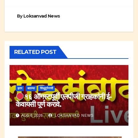
By
Loksanvad News
RELATED POST
इतर
बातम्या
सिंधुदुर्गनगरी
१६ ऑगस्टपूर्वी एलपीजी ग्राहकांनी ई-
केवायसी पूर्ण करावे.
AUG 6, 2026
LOKSANVAD NEWS