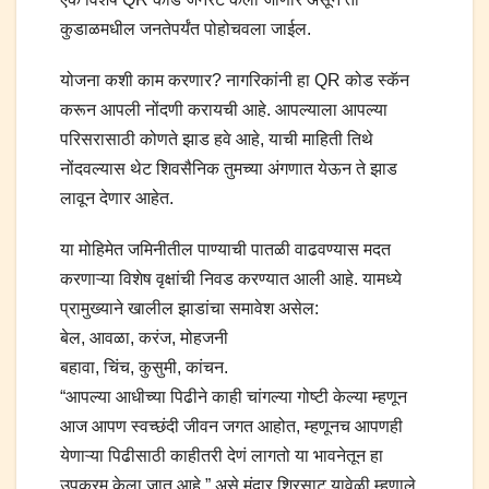
कुडाळमधील जनतेपर्यंत पोहोचवला जाईल.
योजना कशी काम करणार? नागरिकांनी हा QR कोड स्कॅन
करून आपली नोंदणी करायची आहे. आपल्याला आपल्या
परिसरासाठी कोणते झाड हवे आहे, याची माहिती तिथे
नोंदवल्यास थेट शिवसैनिक तुमच्या अंगणात येऊन ते झाड
लावून देणार आहेत.
या मोहिमेत जमिनीतील पाण्याची पातळी वाढवण्यास मदत
करणाऱ्या विशेष वृक्षांची निवड करण्यात आली आहे. यामध्ये
प्रामुख्याने खालील झाडांचा समावेश असेल:
बेल, आवळा, करंज, मोहजनी
बहावा, चिंच, कुसुमी, कांचन.
“आपल्या आधीच्या पिढीने काही चांगल्या गोष्टी केल्या म्हणून
आज आपण स्वच्छंदी जीवन जगत आहोत, म्हणूनच आपणही
येणाऱ्या पिढीसाठी काहीतरी देणं लागतो या भावनेतून हा
उपक्रम केला जात आहे,” असे मंदार शिरसाट यावेळी म्हणाले.