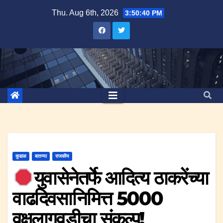
Skip
Thu. Aug 6th, 2026
3:50:40 PM
to
content
कुडाळ
बातम्या
राजकीय
युवासेनेतर्फे आदित्य ठाकरेंच्या
वाढदिवसानिमित्त 5000
वृक्षलागवडीचा संकल्प!